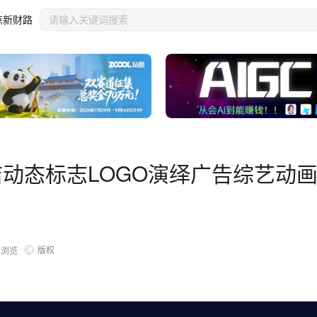
片头
点新财路
洁动态标志LOGO演绎广告综艺动
版权
7
浏览