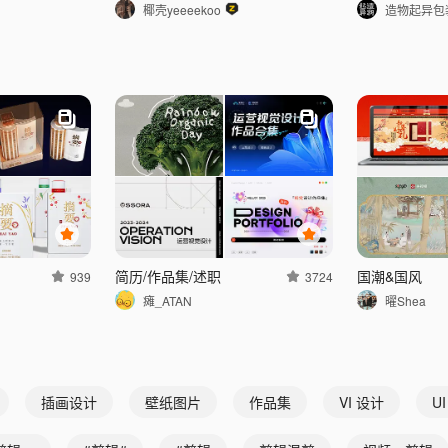
椰壳yeeeekoo
造物起异包
简历/作品集/述职
国潮&国风
939
3724
瘫_ATAN
曜Shea
插画设计
壁纸图片
作品集
VI 设计
U