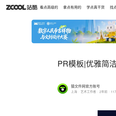
PR模板|优雅简洁动态标志LOGO演绎广告综艺动画
看点高级的
拿点有用的
学点真干货
找
PR模板|优雅简
猿文件网官方账号
上海
/
艺术工作者
/
2年前
/
11