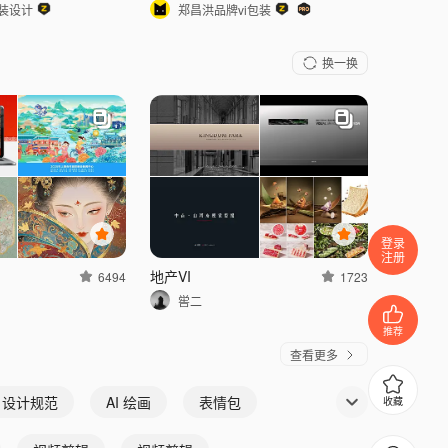
装设计
郑昌洪品牌vi包装
换一换
登录
注册
地产VI
6494
1723
喾二
推荐
查看更多
I 设计规范
AI 绘画
表情包
收藏