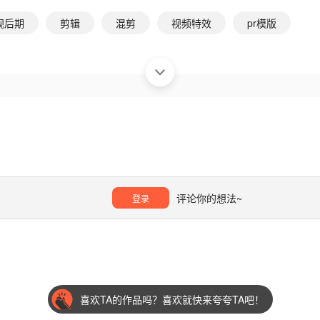
视后期
剪辑
混剪
视频特效
pr模版
评论你的想法~
登录
喜欢TA的作品吗？喜欢就快来夸夸TA吧！