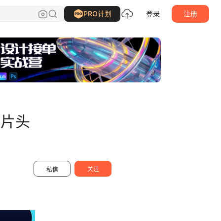
猿文件网官方账号
关注
PRO计划
登录
注册
画片头
关注
私信