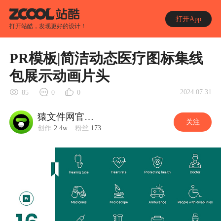
打开App
打开站酷，发现更好的设计！
PR模板|简洁动态医疗图标集线
包展示动画片头
2024.07.31
85
0
0
猿文件网官方账号
关注
创作
2.4w
粉丝
173