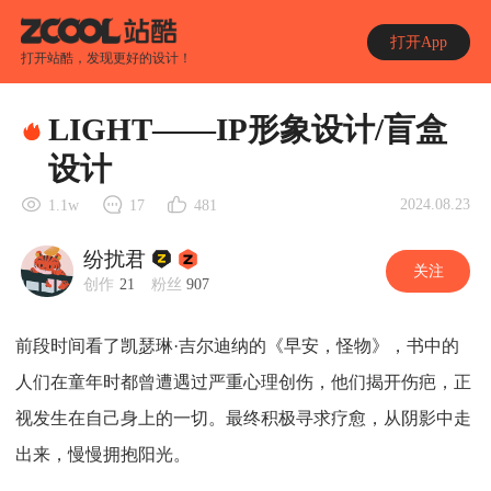
打开App
打开站酷，发现更好的设计！
LIGHT——IP形象设计/盲盒
设计
2024.08.23
1.1w
17
481
纷扰君
关注
创作
21
粉丝
907
前段时间看了凯瑟琳·吉尔迪纳的《早安，怪物》，书中的
人们在童年时都曾遭遇过严重心理创伤，他们揭开伤疤，正
视发生在自己身上的一切。最终积极寻求疗愈，从阴影中走
出来，慢慢拥抱阳光。