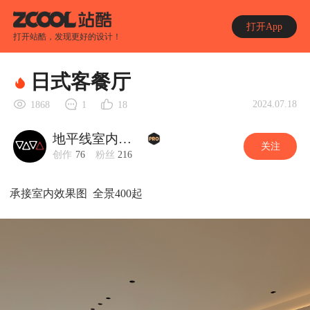
打开App
打开站酷，发现更好的设计！
日式客餐厅
2024.07.18
1868
1
18
地平线室内效果图
关注
创作
76
粉丝
216
承接室内效果图 全景400起