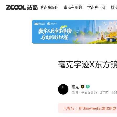
毫克字迹X东方镜系列插画
看点高级的
拿点有用的
学点真干货
找
毫克字迹X东方
毫克
昆明
/
平面设计师
/
2年前
/
12
已参与 ：用Showreel记录你的