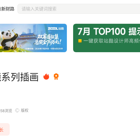
点新财路
镜系列插画
版权
258
浏览
成长