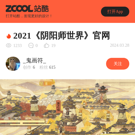
打开App
打开站酷，发现更好的设计！
2021《阴阳师世界》官网
2024.03.28
1233
0
19
_鬼画符_
关注
创作
6
粉丝
615