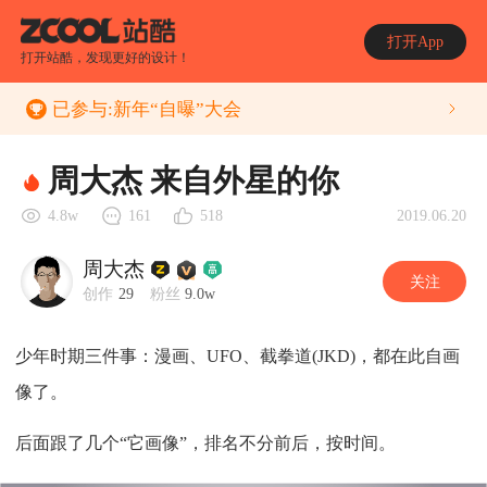
打开App
打开站酷，发现更好的设计！
已参与:
新年“自曝”大会
周大杰 来自外星的你
2019.06.20
4.8w
161
518
周大杰
关注
创作
29
粉丝
9.0w
少年时期三件事：漫画、UFO、截拳道(JKD)，都在此自画
像了。
后面跟了几个“它画像”，排名不分前后，按时间。