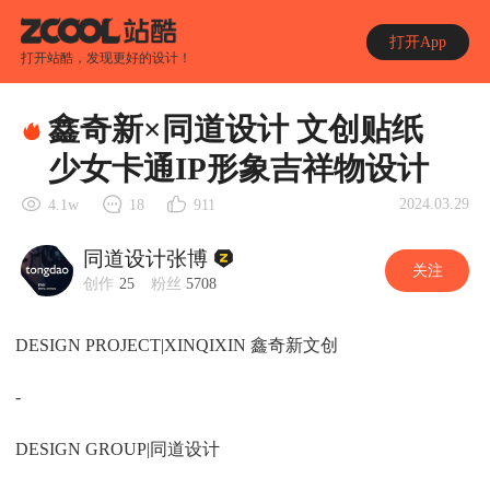
打开App
打开站酷，发现更好的设计！
鑫奇新×同道设计 文创贴纸
少女卡通IP形象吉祥物设计
2024.03.29
4.1w
18
911
同道设计张博
关注
创作
25
粉丝
5708
DESIGN PROJECT|XINQIXIN 鑫奇新文创
-
DESIGN GROUP|同道设计