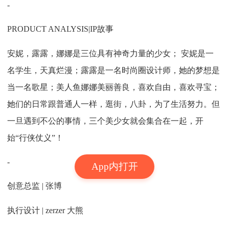
-
PRODUCT ANALYSIS|IP故事
安妮，露露，娜娜是三位具有神奇力量的少女； 安妮是一
名学生，天真烂漫；露露是一名时尚圈设计师，她的梦想是
当一名歌星；美人鱼娜娜美丽善良，喜欢自由，喜欢寻宝；
她们的日常跟普通人一样，逛街，八卦，为了生活努力。但
一旦遇到不公的事情，三个美少女就会集合在一起，开
始“行侠仗义”！
-
App内打开
创意总监 | 张博
执行设计 | zerzer 大熊