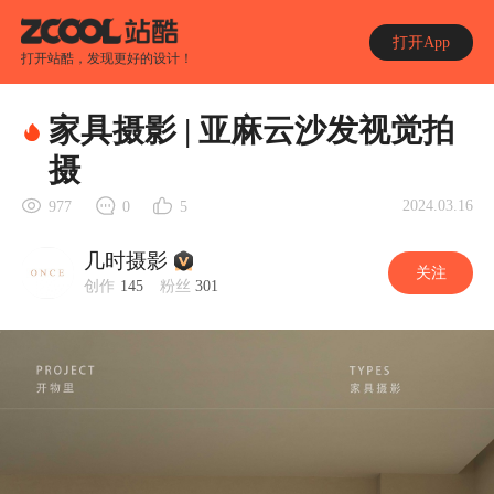
打开App
打开站酷，发现更好的设计！
家具摄影 | 亚麻云沙发视觉拍
摄
2024.03.16
977
0
5
几时摄影
关注
创作
145
粉丝
301