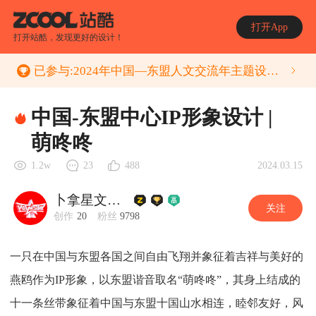
打开App
打开站酷，发现更好的设计！
已参与:
2024年中国—东盟人文交流年主题设计大赛
中国-东盟中心IP形象设计 |
萌咚咚
2024.03.15
1.2w
23
488
卜拿星文化Jane
关注
创作
20
粉丝
9798
一只在中国与东盟各国之间自由飞翔并象征着吉祥与美好的
燕鸥作为IP形象，以东盟谐音取名“萌咚咚”，其身上结成的
十一条丝带象征着中国与东盟十国山水相连，睦邻友好，风