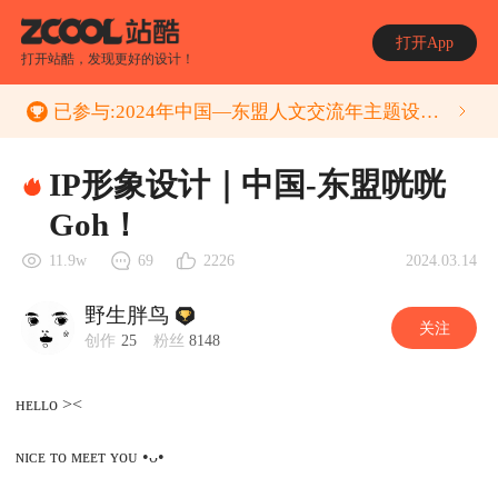
打开App
打开站酷，发现更好的设计！
已参与:
2024年中国—东盟人文交流年主题设计大赛
IP形象设计｜中国-东盟咣咣
Goh！
2024.03.14
11.9w
69
2226
野生胖鸟
关注
创作
25
粉丝
8148
ʜᴇʟʟᴏ ><
ɴɪᴄᴇ ᴛᴏ ᴍᴇᴇᴛ ʏᴏᴜ •ᴗ•