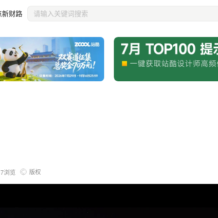
点新财路
版权
67
浏览