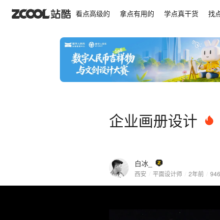
企业画册设计
看点高级的
拿点有用的
学点真干货
找
企业画册设计
白冰_
西安
/
平面设计师
/
2年前
/
94