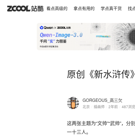
原创《新水浒传》第八弹：文帅+武帅
看点高级的
拿点有用的
学点真干货
找
原创《新水浒传
GORGEOUS_高三欠
北京
/
插画师
/
2年前
/
487
浏
这两张主题为“文帅”“武帅”
一十三人。