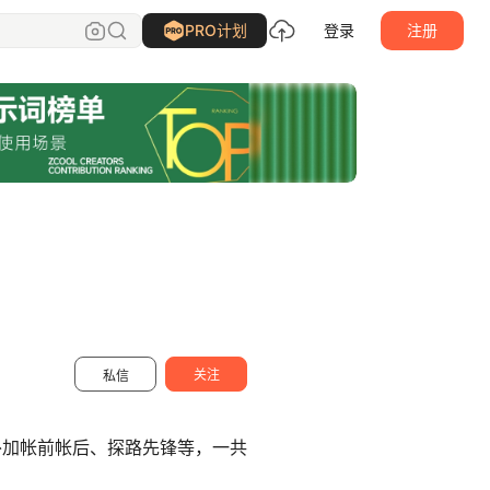
GORGEOUS_高三欠
关注
PRO计划
登录
注册
关注
私信
外加帐前帐后、探路先锋等，一共