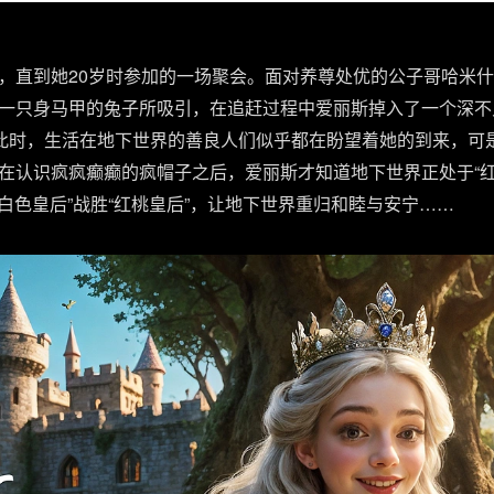
，直到她20岁时参加的一场聚会。面对养尊处优的公子哥哈米
一只身马甲的兔子所吸引，在追赶过程中爱丽斯掉入了一个深不
。此时，生活在地下世界的善良人们似乎都在盼望着她的到来，可
在认识疯疯癫癫的疯帽子之后，爱丽斯才知道地下世界正处于“红
“白色皇后”战胜“红桃皇后”，让地下世界重归和睦与安宁……