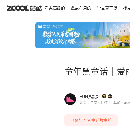
童年黑童话｜爱丽丝梦游仙境
看点高级的
拿点有用的
学点真干货
找
童年黑童话｜爱
FUN馬設計
北京
/
平面设计师
/
2年前
/
40
已参与 ：AI童话故事绘