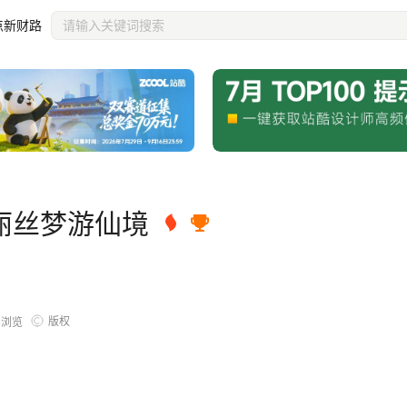
点新财路
丽丝梦游仙境
版权
6
浏览