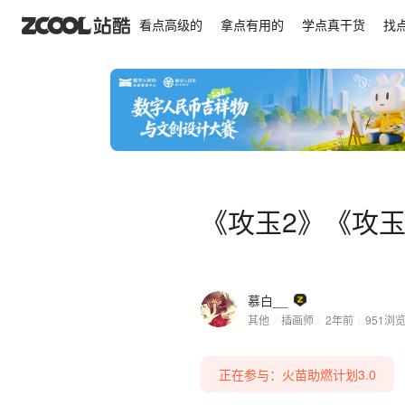
《攻玉2》《攻玉3》封面|“他山之石，可以攻玉。”
看点高级的
拿点有用的
学点真干货
找
《攻玉2》《攻玉
慕白__
其他
/
插画师
/
2年前
/
951
浏
正在参与：火苗助燃计划3.0