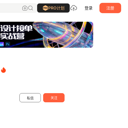
慕白__
关注
PRO计划
登录
注册
关注
私信