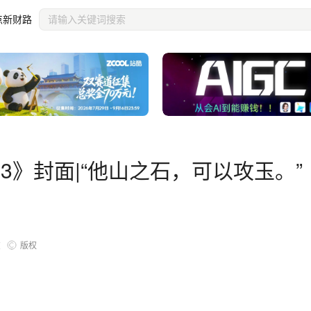
点新财路
3》封面|“他山之石，可以攻玉。”
版权
览