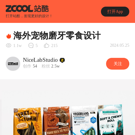
打开App
打开站酷，发现更好的设计！
海外宠物磨牙零食设计
2024.05.25
1.1w
5
215
NiceLabStudio
关注
创作
54
粉丝
2.5w