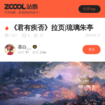
打开App
打开站酷，发现更好的设计！
《君有疾否》拉页|琉璃朱亭
2024.05.21
1527
4
35
慕白__
关注
创作
97
粉丝
2.0w