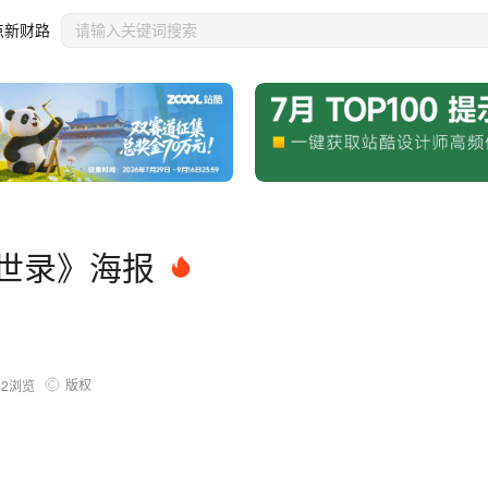
点新财路
末世录》海报
版权
52
浏览