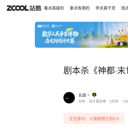
剧本杀《神都·末世录》海报
看点高级的
拿点有用的
学点真干货
找
剧本杀《神都·
长路丶
吉林
/
设计爱好者
/
2年前
/
15
正在参与：火苗助燃计划3.0