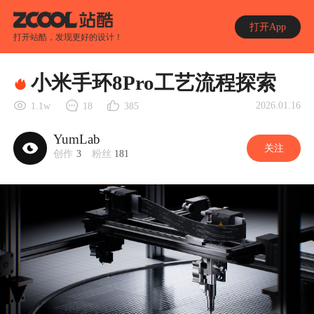
打开App
打开站酷，发现更好的设计！
小米手环8Pro工艺流程探索
2026.01.16
1.1w
18
385
YumLab
关注
创作
3
粉丝
181