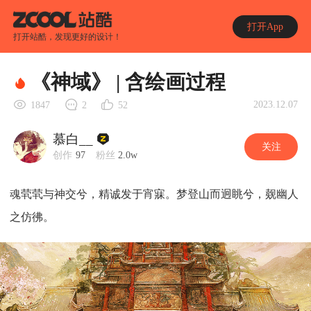
打开App
打开站酷，发现更好的设计！
《神域》 | 含绘画过程
2023.12.07
1847
2
52
慕白__
关注
创作
97
粉丝
2.0w
魂茕茕与神交兮，精诚发于宵寐。梦登山而迥眺兮，觌幽人
之仿彿。