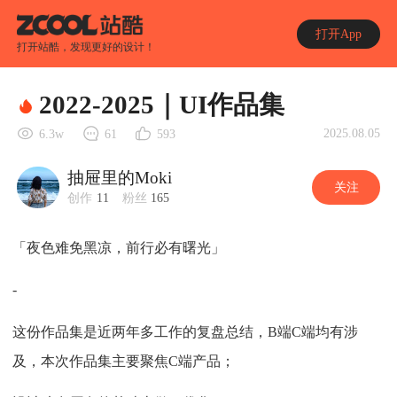
打开App
打开站酷，发现更好的设计！
2022-2025｜UI作品集
2025.08.05
6.3w
61
593
抽屉里的Moki
关注
创作
11
粉丝
165
「夜色难免黑凉，前行必有曙光」
-
这份作品集是近两年多工作的复盘总结，B端C端均有涉
及，本次作品集主要聚焦C端产品；