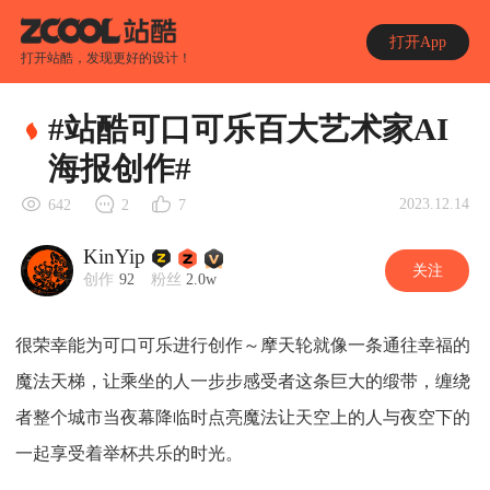
打开App
打开站酷，发现更好的设计！
#站酷可口可乐百大艺术家AI
海报创作#
2023.12.14
642
2
7
KinYip
关注
创作
92
粉丝
2.0w
很荣幸能为可口可乐进行创作～摩天轮就像一条通往幸福的
魔法天梯，让乘坐的人一步步感受者这条巨大的缎带，缠绕
者整个城市当夜幕降临时点亮魔法让天空上的人与夜空下的
一起享受着举杯共乐的时光。