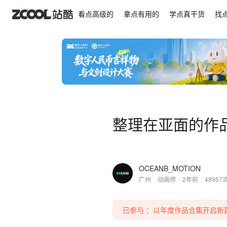
整理在亚面的作品集 <亚面作品集-part 2 | 2022-202
看点高级的
拿点有用的
学点真干货
找
整理在亚面的作品集 <
OCEANB_MOTION
广州
/
动画师
/
2年前
/
48957
已参与 ：以年度作品合集开启新篇