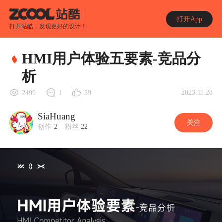
打开App
打开站酷，发现更好的设计！
HMI用户体验五要素-竞品分
析
2023.11.28
2499
1
39
SiaHuang
关注
创作
2
粉丝
22