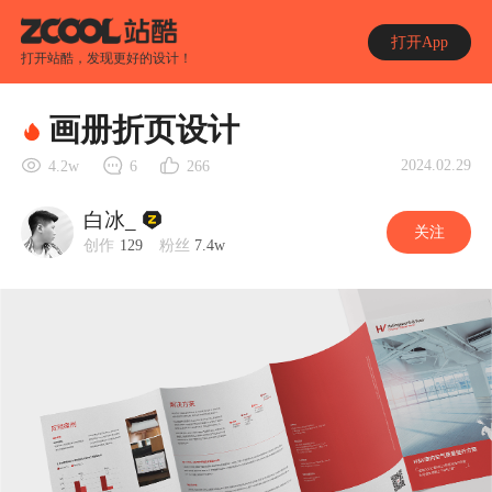
打开App
打开站酷，发现更好的设计！
画册折页设计
2024.02.29
4.2w
6
266
白冰_
关注
创作
129
粉丝
7.4w