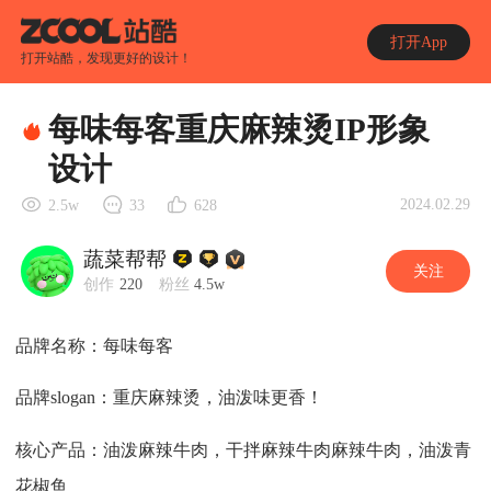
打开App
打开站酷，发现更好的设计！
每味每客重庆麻辣烫IP形象
设计
2024.02.29
2.5w
33
628
蔬菜帮帮
关注
创作
220
粉丝
4.5w
品牌名称：每味每客
品牌slogan：重庆麻辣烫，油泼味更香！
核心产品：油泼麻辣牛肉，干拌麻辣牛肉麻辣牛肉，油泼青
花椒鱼