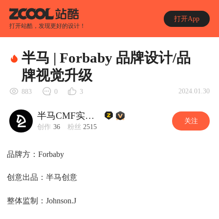
打开App
打开站酷，发现更好的设计！
半马 | Forbaby 品牌设计/品
牌视觉升级
2024.01.30
883
0
3
半马CMF实验室
关注
创作
36
粉丝
2515
品牌方：Forbaby
创意出品：半马创意
整体监制：Johnson.J