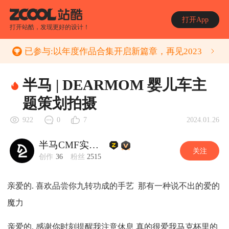
打开App
打开站酷，发现更好的设计！
已参与:
以年度作品合集开启新篇章，再见2023
半马 | DEARMOM 婴儿车主
题策划拍摄
2024.01.26
922
0
7
半马CMF实验室
关注
创作
36
粉丝
2515
亲爱的. 喜欢品尝你九转功成的手艺 那有一种说不出的爱的
魔力
亲爱的. 感谢你时刻提醒我注意休息 真的很爱我马克杯里的