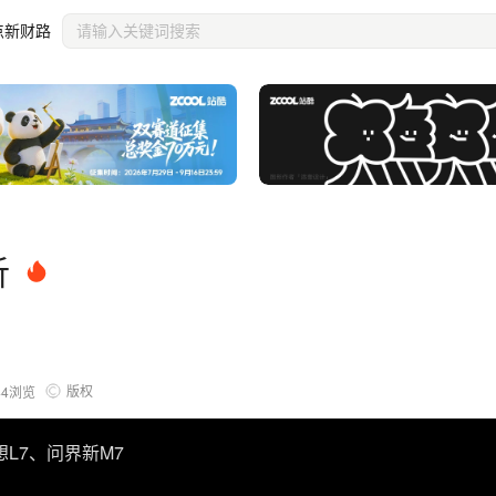
点新财路
析
版权
44
浏览
L7、问界新M7