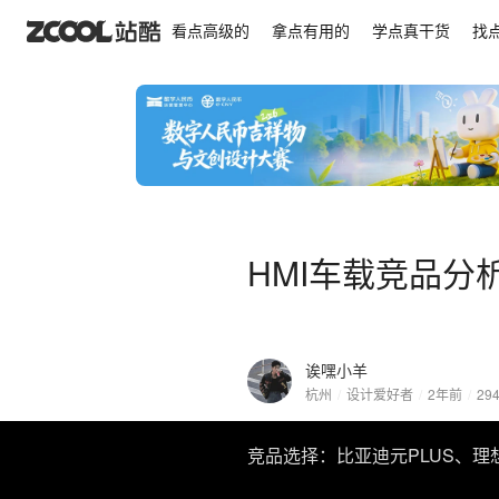
HMI车载竞品分析
看点高级的
拿点有用的
学点真干货
找
HMI车载竞品分
诶嘿小羊
杭州
/
设计爱好者
/
2年前
/
29
竞品选择：比亚迪元PLUS、理想