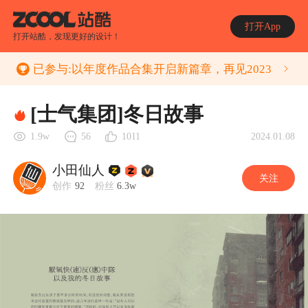
打开App
打开站酷，发现更好的设计！
已参与:
以年度作品合集开启新篇章，再见2023
[士气集团]冬日故事
2024.01.08
1.9w
56
1011
小田仙人
关注
创作
92
粉丝
6.3w