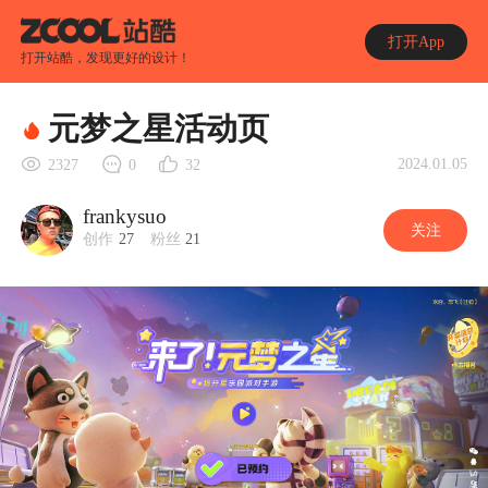
打开App
打开站酷，发现更好的设计！
元梦之星活动页
2024.01.05
2327
0
32
frankysuo
关注
创作
27
粉丝
21