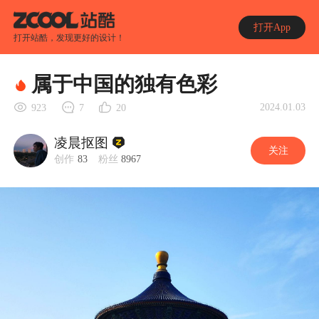
打开App
打开站酷，发现更好的设计！
属于中国的独有色彩
2024.01.03
923
7
20
凌晨抠图
关注
创作
83
粉丝
8967