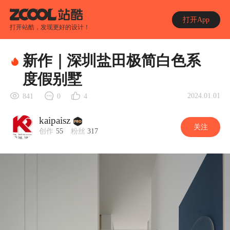
打开App
打开站酷，发现更好的设计！
新作｜深圳盐田极简白色系
度假别墅
2024.01.01
841
0
4
kaipaisz
关注
创作
55
粉丝
317