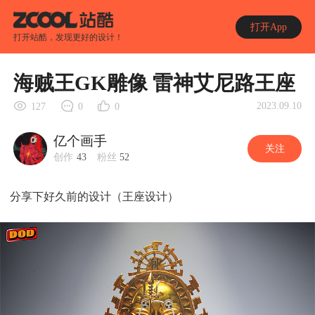
打开App
打开站酷，发现更好的设计！
海贼王GK雕像 雷神艾尼路王座
2023.09.10
127
0
0
亿个画手
关注
创作
43
粉丝
52
分享下好久前的设计（王座设计）