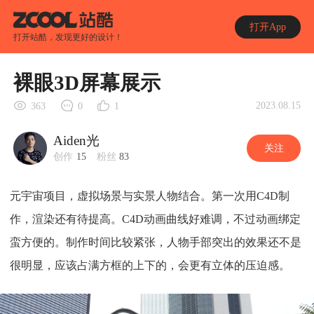
打开App
打开站酷，发现更好的设计！
裸眼3D屏幕展示
2023.08.15
363
0
1
Aiden光
关注
创作
15
粉丝
83
元宇宙项目，虚拟场景与实景人物结合。第一次用C4D制
作，渲染还有待提高。C4D动画曲线好难调，不过动画绑定
蛮方便的。制作时间比较紧张，人物手部突出的效果还不是
很明显，应该占满方框的上下的，会更有立体的压迫感。