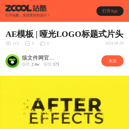
打开App
打开站酷，发现更好的设计！
AE模板 | 哑光LOGO标题式片头
2024.08.09
113
0
0
猿文件网官方账号
关注
创作
2.4w
粉丝
173