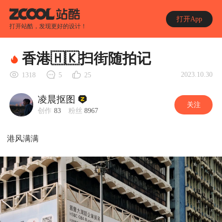
打开App
打开站酷，发现更好的设计！
香港🇭🇰扫街随拍记
2023.10.30
1318
5
25
凌晨抠图
关注
创作
83
粉丝
8967
港风满满