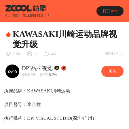
打开App
打开站酷，发现更好的设计！
KAWASAKI川崎运动品牌视
觉升级
2024.02.27
2.6w
11
441
DPI品牌视觉
关注
创作
93
粉丝
5.2w
所属品牌：KAWASAKI川崎运动
项目督导：李金柱
执行机构：DPI VISUAL STUDIO(深圳/广州）