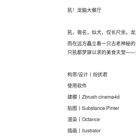
犼！龙脑大餐厅
犼，兽名，似犬，仅长尺余。龙
而在远方矗立着一只古老神秘的
只犼都梦寐以求的美食天堂——
构思/设计丨纷扰君
使用软件
建模丨Zbrush cinema4d
贴图丨Substance Pinter
渲染丨Octance
插画丨llustrator