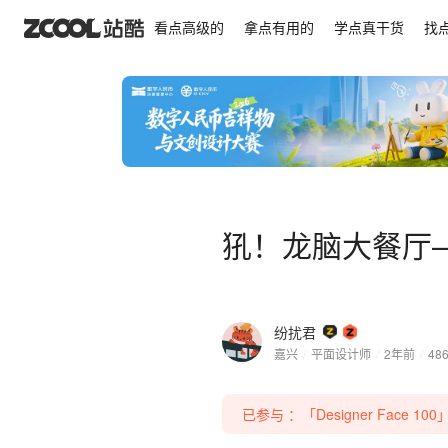
犼！龙脑大餐厅——IP形象设计/盲盒设计
看点高级的
拿点有用的
学点真干货
找
犼！龙脑大餐厅—
纷扰君
嘉兴
/
平面设计师
/
2年前
/
48
已参与 ：「Designer Face 1