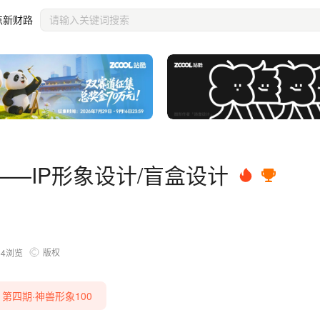
点新财路
—IP形象设计/盲盒设计
版权
64
浏览
00」第四期·神兽形象100