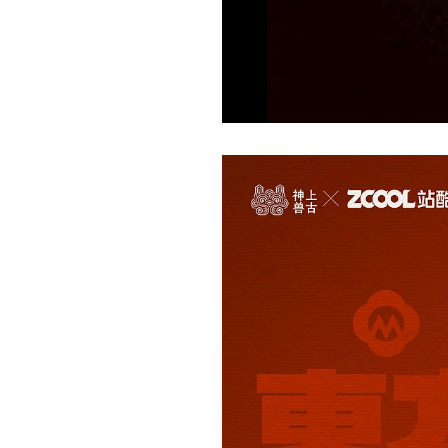
Current
Duration
/
Time
Time