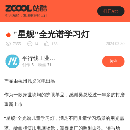
打开App
打开站酷，发现更好的设计！
"星舰"全光谱学习灯
2024.03.30
7355
14
138
平行线工业设计
关注
创作
5
粉丝
71
产品由杭州凡义光电出品
作为一款身世坎坷的护眼单品，感谢吴总经过一年多的打磨
重新上市
“星舰”全光谱儿童学习灯，满足不同儿童学习场景的用光需
求。绘画和使用电脑场景，需要更广的照射面积。读写场