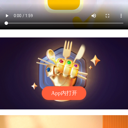
App内打开