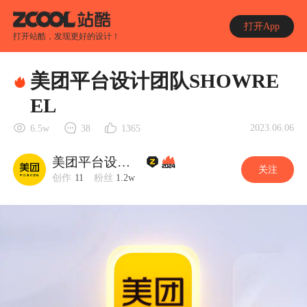
打开App
打开站酷，发现更好的设计！
美团平台设计团队SHOWRE
EL
2023.06.06
6.5w
38
1365
美团平台设计团队
关注
创作
11
粉丝
1.2w