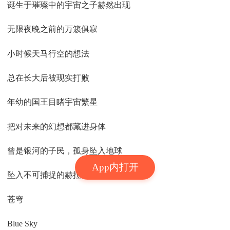
诞生于璀璨中的宇宙之子赫然出现
无限夜晚之前的万籁俱寂
小时候天马行空的想法
总在长大后被现实打败
年幼的国王目睹宇宙繁星
把对未来的幻想都藏进身体
曾是银河的子民，孤身坠入地球
App内打开
坠入不可捕捉的赫拉克利特的长河
苍穹
Blue Sky