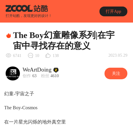
打开App
打开站酷，发现更好的设计！
The Boy幻童雕像系列|在宇
宙中寻找存在的意义
2023.05.29
6741
10
138
WeArtDoing
关注
创作
63
粉丝
4610
幻童-宇宙之子
The Boy-Cosmos
在一片星光闪烁的地外真空里