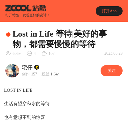
打开App
打开站酷，发现更好的设计！
Lost in Life 等待|美好的事
物，都需要慢慢的等待
2023.05.29
6069
4
107
宅仔
关注
创作
157
粉丝
1.6w
LOST IN LIFE
生活有望穿秋水的等待
也有意想不到的惊喜