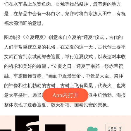
们在水车蓦上放赞鱼肉、香烛等物品祭拜，最有趣的地方
是，在祭品中会有一杯白水，祭拜时将白水泼人田中，有祝
福水源涌旺的意思。
图2海报《立夏迎夏》创意来自立夏的“迎夏“仪式，古代的
人们非常重视立夏的礼俗，在立夏的这一天，古代帝王要率
文武百官到京城南郊去迎夏，举行迎夏仪式，以表达对丰收
的祈求和美好的愿望，“立夏之日，迎夏于南郊，祭赤帝祝
融。车旗服饰皆赤。”画面中近景皇帝，中景是大臣、祭拜
的神像和生机勃勃的古树，古树上飞有凤凰，代表火，也寓
App内打开
意太平盛世。远景是正在耕种的农民，一派生机勃勃。海报
整体表现了送春迎夏、敬天祈福、国泰民安的景象。