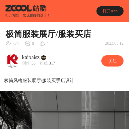
打开App
打开站酷，发现更好的设计！
极简服装展厅/服装买店
2023.05.12
574
0
1
kaipaisz
关注
创作
55
粉丝
317
极简风格服装展厅/服装买手店设计