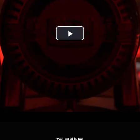
Play
Video
Loaded:
Progress:
0%
0.00%