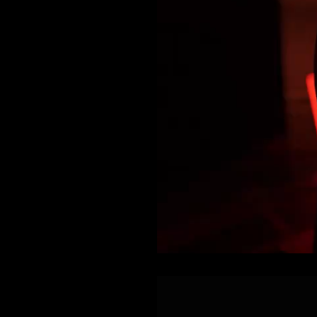
Current
Duration
/
Time
Time