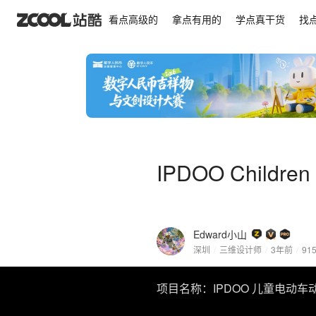
IPDOO Children to e-bike product animation
看点高级的
拿点有用的
学点真干货
找
IPDOO Children t
Edward小山
深圳
/
三维设计师
/
3年前
/
91
项目名称：IPDOO 儿童电动车