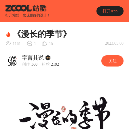
打开App
打开站酷，发现更好的设计！
《漫长的季节》
2023.05.08
1161
1
15
字言其说
关注
创作
368
粉丝
2192