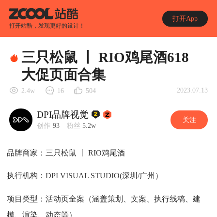
打开App
打开站酷，发现更好的设计！
三只松鼠 丨 RIO鸡尾酒618
大促页面合集
2023.07.13
2.4w
16
504
DPI品牌视觉
关注
创作
93
粉丝
5.2w
品牌商家：三只松鼠 丨 RIO鸡尾酒
执行机构：DPI VISUAL STUDIO(深圳/广州）
项目类型：活动页全案（涵盖策划、文案、执行线稿、建
模、渲染、动态等）