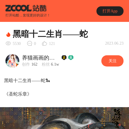
打开App
打开站酷，发现更好的设计！
黑暗十二生肖——蛇
2023.06.23
5530
0
121
养猫画画的随随
关注
创作
162
粉丝
6.1w
黑暗十二生肖——蛇🐍
《圣蛇乐章》