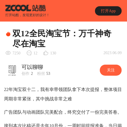
打开App
打开站酷，发现更好的设计！
双12全民淘宝节：万千神奇
尽在淘宝
2023.06.09
7250
12
130
可以聊聊
关注
创作
2
粉丝
53
22年淘宝双十二，我有幸带领团队拿下本次提报，整体项目
周期非常紧张，其中挑战非常之难
广告团队与动画团队完美配合，终究交付了一份完美答卷。
接到本次比稿还是去年10月份，一周时间提报准备，当日揭